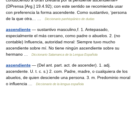
conduciendo a Gran Bretaña por la pendiente ascendiente»
(DPrensa [Arg.] 19.4.92); con este sentido se recomienda usar
con preferencia la forma ascendente. Como sustantivo, ‘persona
de la que otra… …
Diccionario panhispánico de dudas
ascendiente
— sustantivo masculino,f. 1. Antepasado,
especialmente el más cercano, como padre o abuelos. 2. (no
contable) Influencia, autoridad moral: Siempre tuvo mucho
ascendiente sobre mí. No tiene ningún ascendiente sobre su
hermano …
Diccionario Salamanca de la Lengua Española
ascendiente
— (Del ant. part. act. de ascender). 1. adj.
ascendente. U. t. c. s.) 2. com. Padre, madre, o cualquiera de los
abuelos, de quien desciende una persona. 3. m. Predominio moral
o influencia …
Diccionario de la lengua española