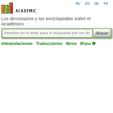
RU
EN
DE
FR
es-academic.com
Los diccionarios y las enciclopedias sobre el
Académico
¡Buscar!
interpretaciones
Traducciones
libros
Игры ⚽