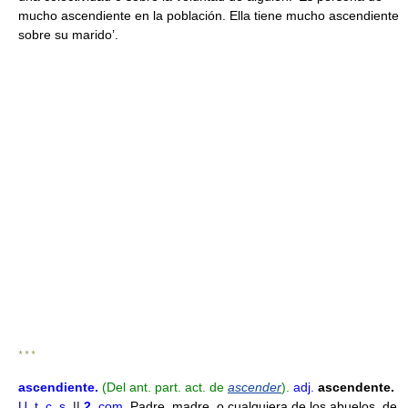
mucho ascendiente en la población. Ella tiene mucho ascendiente
sobre su marido’.
* * *
ascendiente
.
(Del ant. part. act. de
ascender
).
adj.
ascendente.
U. t. c. s.
||
2.
com.
Padre, madre, o cualquiera de los abuelos, de