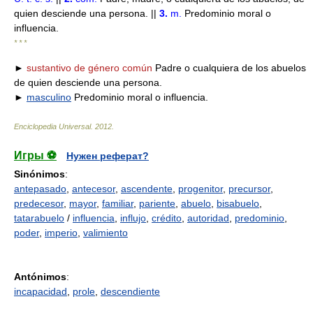
quien desciende una persona. ||
3.
m.
Predominio moral o
influencia.
* * *
►
sustantivo de género común
Padre o cualquiera de los abuelos
de quien desciende una persona.
►
masculino
Predominio moral o influencia.
Enciclopedia Universal
.
2012
.
Игры ⚽
Нужен реферат?
Sinónimos
:
antepasado
,
antecesor
,
ascendente
,
progenitor
,
precursor
,
predecesor
,
mayor
,
familiar
,
pariente
,
abuelo
,
bisabuelo
,
tatarabuelo
/
influencia
,
influjo
,
crédito
,
autoridad
,
predominio
,
poder
,
imperio
,
valimiento
Antónimos
:
incapacidad
,
prole
,
descendiente